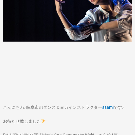
こんにちわ♪岐阜市のダンス＆ヨガインストラクター
asami
です♪
お待たせ致しました
RAIN初の単独公演「Music Can Change the Wold」から約1年。