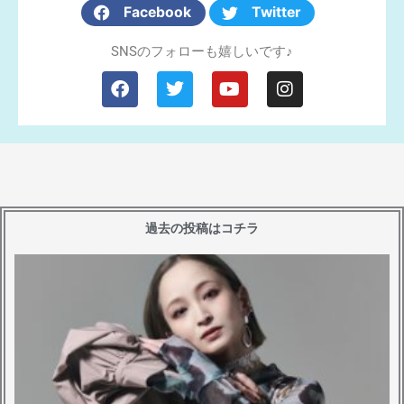
Facebook
Twitter
SNSのフォローも嬉しいです♪
F
T
Y
I
a
w
o
n
c
i
u
s
e
t
t
t
b
t
u
a
o
e
b
g
o
r
e
r
過去の投稿はコチラ
k
a
m