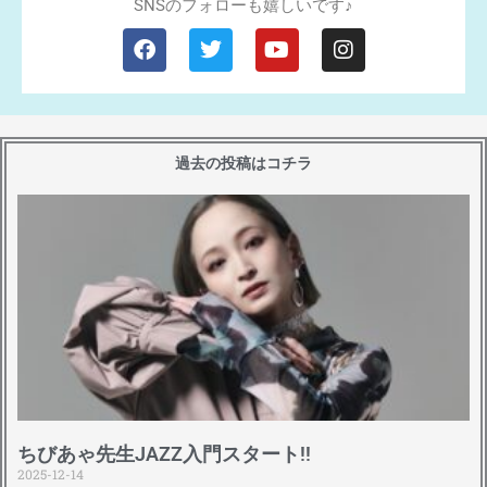
SNSのフォローも嬉しいです♪
F
T
Y
I
a
w
o
n
c
i
u
s
e
t
t
t
b
t
u
a
過去の投稿はコチラ
o
e
b
g
o
r
e
r
k
a
m
ちびあゃ先生JAZZ入門スタート!!
2025-12-14