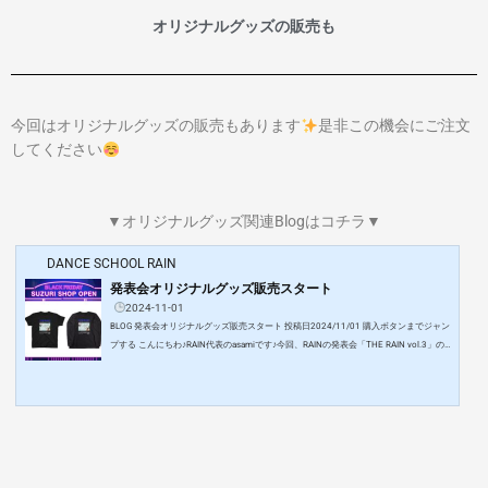
オリジナルグッズの販売も
今回はオリジナルグッズの販売もあります
是非この機会にご注文
してください
▼オリジナルグッズ関連Blogはコチラ▼
DANCE SCHOOL RAIN
発表会オリジナルグッズ販売スタート
2024-11-01
BLOG 発表会オリジナルグッズ販売スタート 投稿日2024/11/01 購入ボタンまでジャン
プする こんにちわ♪RAIN代表のasamiです♪今回、RAINの発表会「THE RAIN vol.3」の
オリジナルグッズを販売することになりました
RAINのオリジナルグッズを作るのは
初回公演の「Music Can Change the World」以来なので3年ぶりの制作です
是非この
機会にオリジナルグッズをゲットして頂き、発表会を楽しんでいただけたら幸いです♡
オリジナルグッズはコチラ …